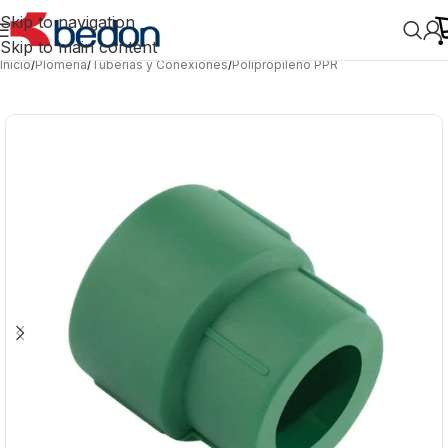
Skip to navigation
Skip to main content
Inicio
/
Plomería
/
Tuberías y Conexiones
/
Polipropileno PPR