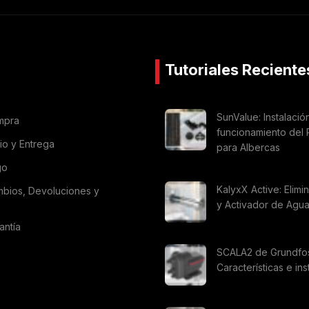
Tutoriales Reciente
SunValue: Instalació
mpra
funcionamiento del 
vio y Entrega
para Albercas
go
KalyxX Active: Elimi
mbios, Devoluciones y
y Activador de Agu
antía
SCALA2 de Grundfo
Características e ins