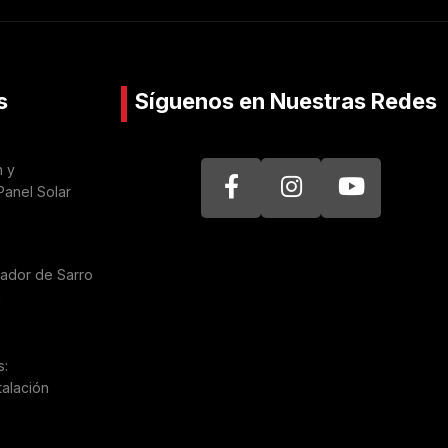
s
Síguenos en Nuestras Redes
n y
Panel Solar
nador de Sarro
a
s:
talación