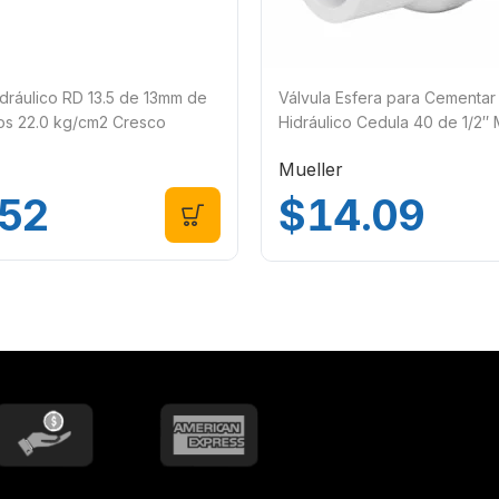
ráulico RD 13.5 de 13mm de
Válvula Esfera para Cementa
ros 22.0 kg/cm2 Cresco
Hidráulico Cedula 40 de 1/2″ 
733C
Mueller
.52
$
14.09