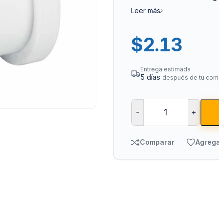
Leer más
$
2.13
Entrega estimada
5 días
después de tu com
Bombas para Agua
Man
-
+
Hidroneumáticos y Sistemas de Presión
Para
Centrífugas y Periféricas
Para
Comparar
Agrega
Sumergibles para Agua Limpia
Para
Sumergibles para Agua Sucia y Drenaje
Par
Accesorios y Refacciones para Bombas
Par
Sumergibles para Pozo Profundo
Vál