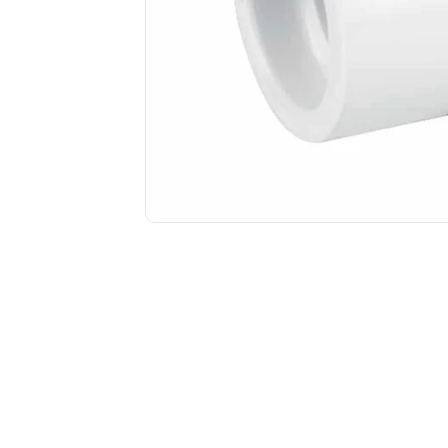
Tuberías y Conexiones
Cobre y Latón
Sistemas Contra Incendio
Acero Galvanizado
CPVC
PVC Hidráulico
Polipropileno PPR