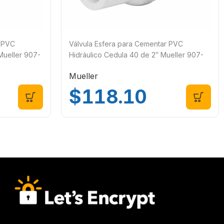
r PVC
Válvula Esfera para Cementar PVC
Mueller 907-
Hidráulico Cedula 40 de 2″ Mueller 907-
738C
Mueller
$
118.10