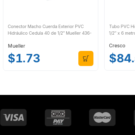
Conector Macho Cuerda Exterior PVC
Tubo PVC Hid
Hidráulico Cedula 40 de 1/2″ Mueller 436-
1/2″ x 6 met
005C
Cresco
Mueller
$
84
$
1.73