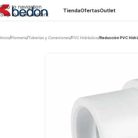
Skip to navigation
Tienda
Ofertas
Outlet
Skip to main content
Inicio
/
Plomería
/
Tuberías y Conexiones
/
PVC Hidráulico
/
Reducción PVC Hidrá