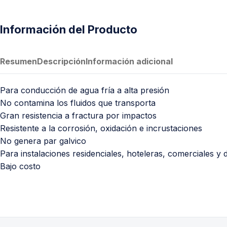
PVC Sanitario
Acero Inoxidable 304
Información del Producto
PE-AL-PE (Agua y Gas)
Conexiones para Gas
Resumen
Descripción
Información adicional
Conexiones para Poliducto y Ma
Polietileno PEAD (Corrugado y Lis
Para conducción de agua fría a alta presión
No contamina los fluidos que transporta
Conexiones Rápidas
Gran resistencia a fractura por impactos
Resistente a la corrosión, oxidación e incrustaciones
Lavaderos
No genera par galvico
Tanques Hidroneumáticos
Para instalaciones residenciales, hoteleras, comerciales y d
Bajo costo