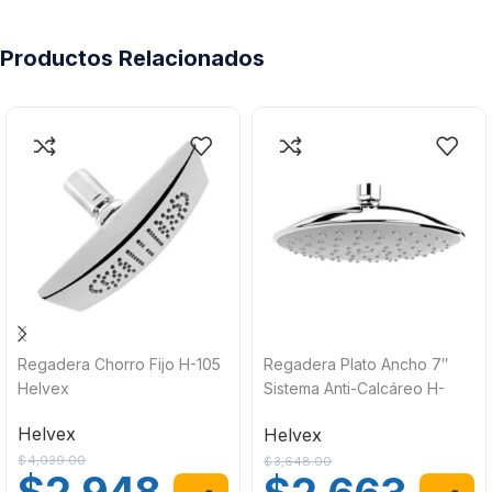
Productos Relacionados
Regadera Chorro Fijo H-105
Regadera Plato Ancho 7″
Helvex
Sistema Anti-Calcáreo H-
3004 Helvex
Helvex
Helvex
$
4,039.00
$
3,648.00