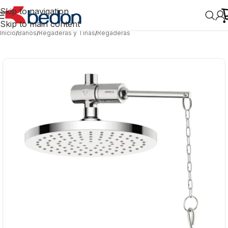
Skip to navigation
Skip to main content
Inicio
/
Baños
/
Regaderas y Tinas
/
Regaderas