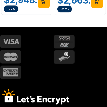
$
2,948.00
$
2,663.00
-27%
-27%