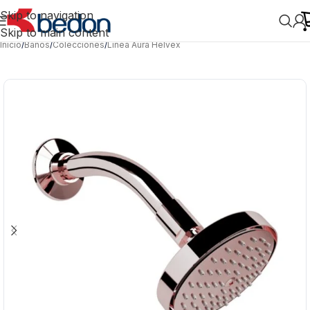
Skip to navigation
Skip to main content
Inicio
/
Baños
/
Colecciones
/
Línea Aura Helvex