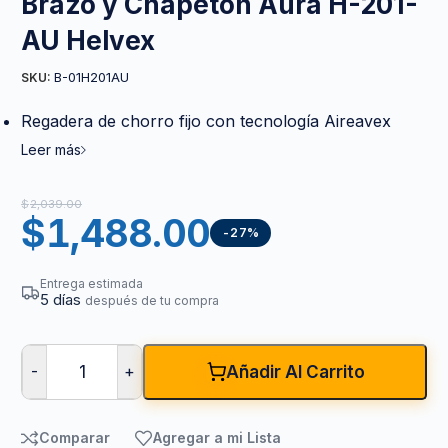
Brazo y Chapetón Aura H-201-
AU Helvex
B-01H201AU
SKU:
Regadera de chorro fijo con tecnología Aireavex
Leer más
$
2,039.00
$
1,488.00
-27%
Entrega estimada
5 días
después de tu compra
-
+
Añadir Al Carrito
Comparar
Agregar a mi Lista