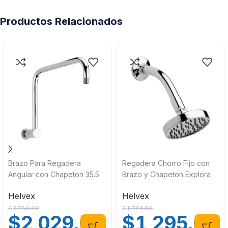
Productos Relacionados
Brazo Para Regadera
Regadera Chorro Fijo con
Angular con Chapeton 35.5
Brazo y Chapeton Explora
cm x 25.4 cm TR-039 Helvex
H-201 Helvex
Helvex
Helvex
$
2,780.00
$
1,774.00
$
2,029.00
$
1,295.00