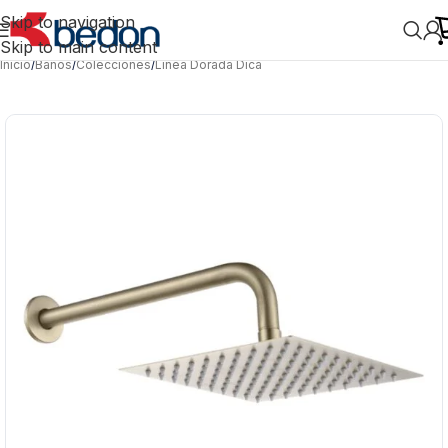
Skip to navigation
Skip to main content
Inicio
/
Baños
/
Colecciones
/
Línea Dorada Dica