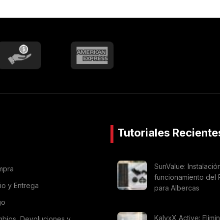
Tutoriales Reciente
SunValue: Instalació
mpra
funcionamiento del 
vio y Entrega
para Albercas
go
KalyxX Active: Elimi
mbios, Devoluciones y