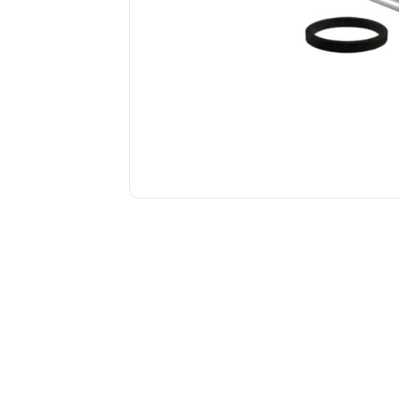
Tuberías y Conexiones
Cobre y Latón
Sistemas Contra Incendio
Acero Galvanizado
CPVC
PVC Hidráulico
Polipropileno PPR