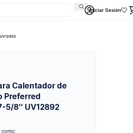
Iniciar Sesión
″ UV12892
ara Calentador de
o Preferred
7-5/8″ UV12892
 como: