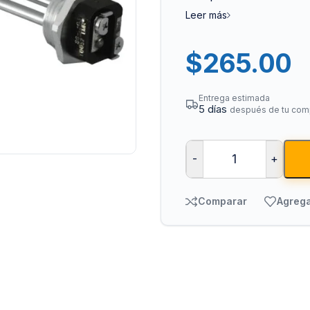
Leer más
$
265.00
Entrega estimada
5 días
después de tu com
Bombas para Agua
Man
-
+
Hidroneumáticos y Sistemas de Presión
Para
Centrífugas y Periféricas
Para
Comparar
Agrega
Sumergibles para Agua Limpia
Para
Sumergibles para Agua Sucia y Drenaje
Par
Accesorios y Refacciones para Bombas
Par
Sumergibles para Pozo Profundo
Vál