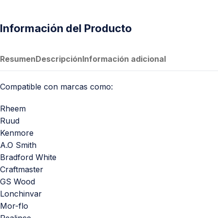
PVC Sanitario
Acero Inoxidable 304
Información del Producto
PE-AL-PE (Agua y Gas)
Conexiones para Gas
Resumen
Descripción
Información adicional
Conexiones para Poliducto y Ma
Polietileno PEAD (Corrugado y Lis
Compatible con marcas como:
Conexiones Rápidas
Rheem
Ruud
Lavaderos
Kenmore
Tanques Hidroneumáticos
A.O Smith
Bradford White
Craftmaster
GS Wood
Lonchinvar
Mor-flo
Realince