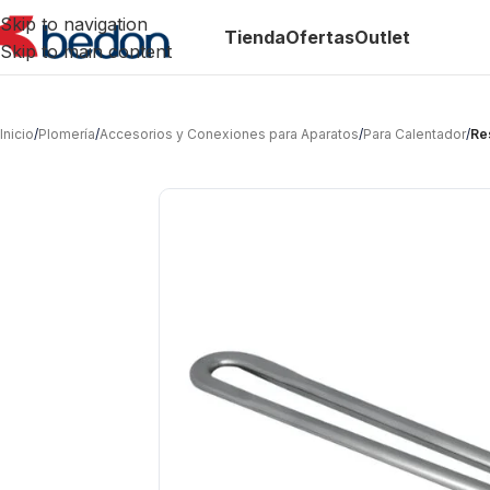
Skip to navigation
Tienda
Ofertas
Outlet
Skip to main content
Inicio
/
Plomería
/
Accesorios y Conexiones para Aparatos
/
Para Calentador
/
Re