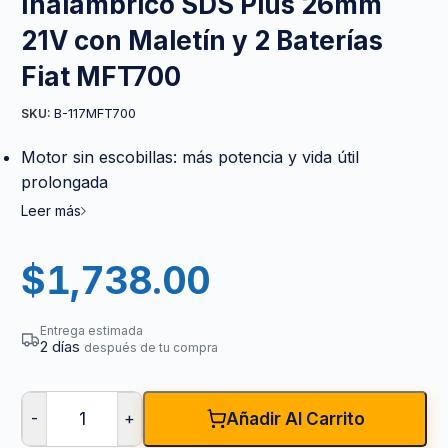
Inalámbrico SDS Plus 26mm
21V con Maletín y 2 Baterías
Fiat MFT700
B-117MFT700
SKU:
Motor sin escobillas: más potencia y vida útil
prolongada
Leer más
$
1,738.00
Entrega estimada
2 días
después de tu compra
-
+
Añadir Al Carrito