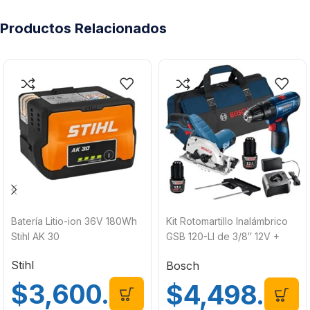
Productos Relacionados
Batería Litio-ion 36V 180Wh
Kit Rotomartillo Inalámbrico
Stihl AK 30
GSB 120-LI de 3/8″ 12V +
Sierra Circular Inalámbrica
Stihl
Bosch
GKS 12V-26 de 85mm 12V +
Kit 2 Baterías 12V y Cargador
$
3,600.00
$
4,498.00
Bosch 0615A001KP