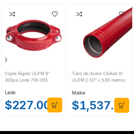
Cople Rígido UL/FM 6″
Tubo de Acero Cédula 10
300psi Lede 795-055
UL/FM 2-1/2″ x 5.80 metros
ASTM A795 Maike 779-
Lede
Maike
2280
$
227.00
$
1,537.00