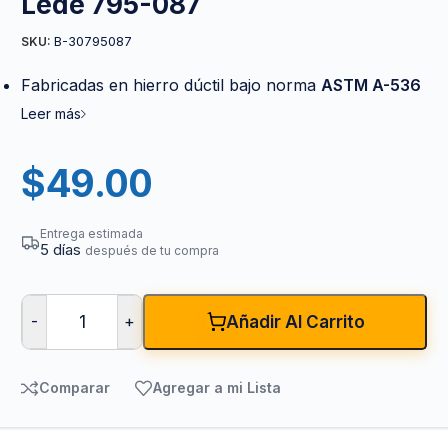
Lede 795-087
B-30795087
SKU:
Fabricadas en hierro dúctil bajo norma
ASTM A-536
Leer más
$
49.00
Entrega estimada
5 días
después de tu compra
-
+
Añadir Al Carrito
Comparar
Agregar a mi Lista