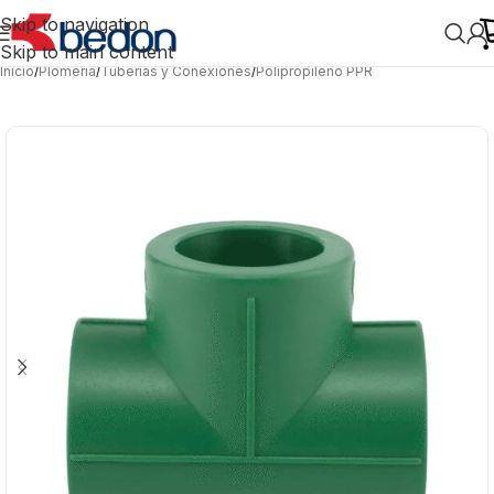
Skip to navigation
Skip to main content
Inicio
/
Plomería
/
Tuberías y Conexiones
/
Polipropileno PPR