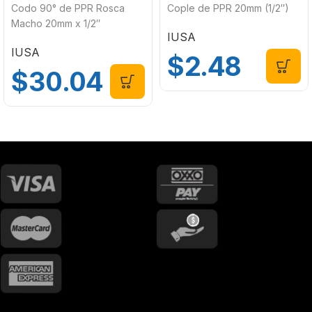
Codo 90° de PPR Rosca
Cople de PPR 20mm (1/2″)
Macho 20mm x 1/2″
IUSA
IUSA
$
2.48
$
30.04