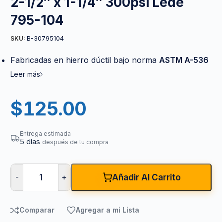
2-1/2″ x 1-1/4″ 300psi Lede
795-104
B-30795104
SKU:
Fabricadas en hierro dúctil bajo norma
ASTM A-536
Leer más
$
125.00
Entrega estimada
5 días
después de tu compra
-
+
Añadir Al Carrito
Comparar
Agregar a mi Lista