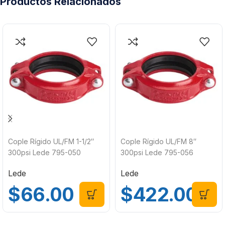
Productos Relacionados
Cople Rígido UL/FM 1-1/2″
Cople Rígido UL/FM 8″
300psi Lede 795-050
300psi Lede 795-056
Lede
Lede
$
66.00
$
422.00