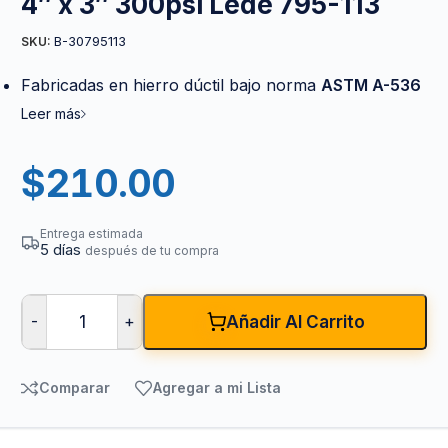
4″ x 3″ 300psi Lede 795-113
B-30795113
SKU:
Fabricadas en hierro dúctil bajo norma
ASTM A-536
Leer más
$
210.00
Entrega estimada
5 días
después de tu compra
-
+
Añadir Al Carrito
Comparar
Agregar a mi Lista