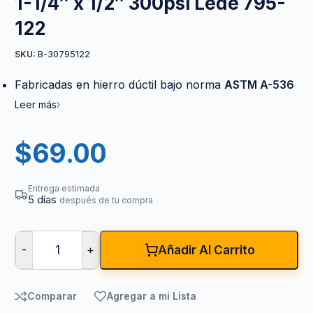
1-1/4″ x 1/2″ 300psi Lede 795-
122
B-30795122
SKU:
Fabricadas en hierro dúctil bajo norma
ASTM A-536
Leer más
$
69.00
Entrega estimada
5 días
después de tu compra
-
+
Añadir Al Carrito
Comparar
Agregar a mi Lista