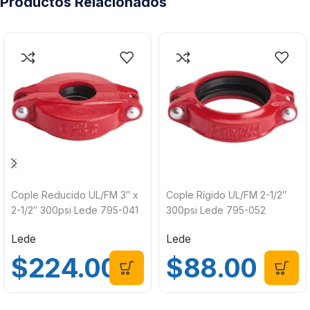
Productos Relacionados
Cople Reducido UL/FM 3″ x
Cople Rígido UL/FM 2-1/2″
2-1/2″ 300psi Lede 795-041
300psi Lede 795-052
Lede
Lede
$
224.00
$
88.00