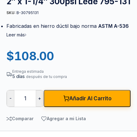
2″ x 1-1/4″ 300psi Lede 795-131
B-30795131
SKU:
Fabricadas en hierro dúctil bajo norma
ASTM A-536
Leer más
$
108.00
Entrega estimada
5 días
después de tu compra
-
+
Añadir Al Carrito
Comparar
Agregar a mi Lista