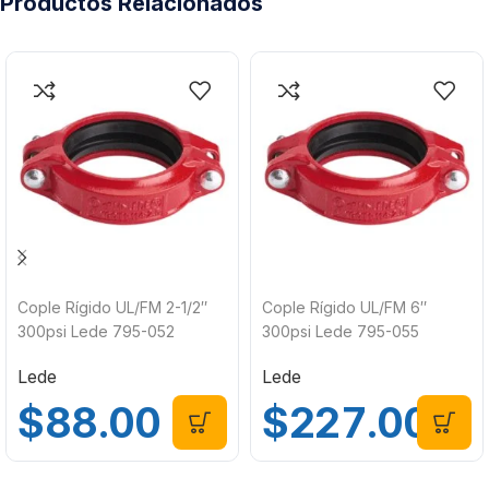
Productos Relacionados
Cople Rígido UL/FM 2-1/2″
Cople Rígido UL/FM 6″
300psi Lede 795-052
300psi Lede 795-055
Lede
Lede
$
88.00
$
227.00