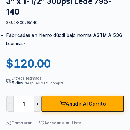
3″ x 1-1/2″ 300psi Lede 795-
140
B-30795140
SKU:
Fabricadas en hierro dúctil bajo norma
ASTM A-536
Leer más
$
120.00
Entrega estimada
5 días
después de tu compra
-
+
Añadir Al Carrito
Comparar
Agregar a mi Lista