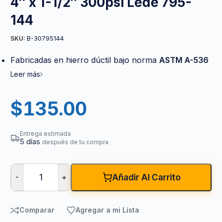
4″ x 1-1/2″ 300psi Lede 795-
144
B-30795144
SKU:
Fabricadas en hierro dúctil bajo norma
ASTM A-536
Leer más
$
135.00
Entrega estimada
5 días
después de tu compra
-
+
Añadir Al Carrito
Comparar
Agregar a mi Lista