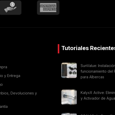
Tutoriales Reciente
SunValue: Instalació
mpra
funcionamiento del 
vio y Entrega
para Albercas
go
KalyxX Active: Elimi
mbios, Devoluciones y
y Activador de Agu
antía