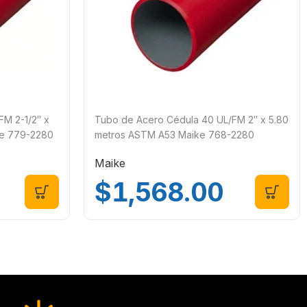
FM 2-1/2″ x
Tubo de Acero Cédula 40 UL/FM 2″ x 5.80
ke 779-2280
metros ASTM A53 Maike 768-2280
Maike
$
1,568.00