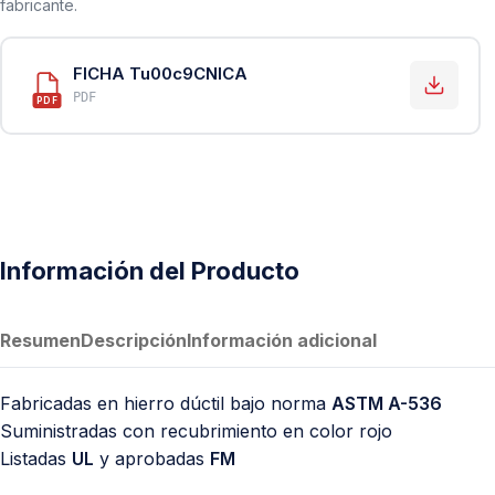
fabricante.
PVC Sanitario
Acero Inoxidable 304
FICHA Tu00c9CNICA
PE-AL-PE (Agua y Gas)
PDF
PDF
Conexiones para Gas
Conexiones para Poliducto y Ma
Polietileno PEAD (Corrugado y Lis
Conexiones Rápidas
Información del Producto
Lavaderos
Tanques Hidroneumáticos
Resumen
Descripción
Información adicional
Fabricadas en hierro dúctil bajo norma
ASTM A-536
Suministradas con recubrimiento en color rojo
Listadas
UL
y aprobadas
FM