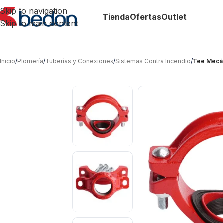
Skip to navigation
Tienda
Ofertas
Outlet
Skip to main content
Inicio
/
Plomería
/
Tuberías y Conexiones
/
Sistemas Contra Incendio
/
Tee Mecán