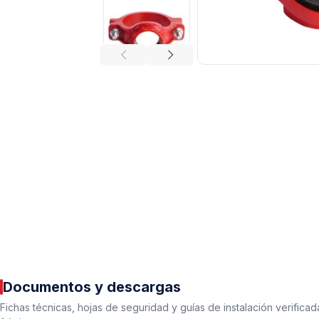
Tuberías y Conexiones
Cobre y Latón
Sistemas Contra Incendio
Acero Galvanizado
CPVC
PVC Hidráulico
Documentos y descargas
Polipropileno PPR
Fichas técnicas, hojas de seguridad y guías de instalación verificad