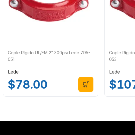
Cople Rígido UL/FM 2″ 300psi Lede 795-
Cople Rígid
051
053
Lede
Lede
$
78.00
$
10