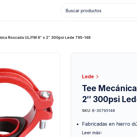
ica Roscada UL/FM 6″ x 2″ 300psi Lede 795-148
Lede
Tee Mecánica
2″ 300psi Le
B-30795148
SKU:
Fabricadas en hierro d
Leer más