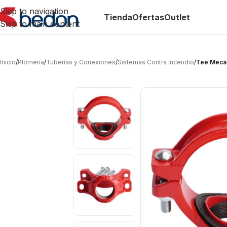
Skip to navigation
Tienda
Ofertas
Outlet
Skip to main content
Inicio
/
Plomería
/
Tuberías y Conexiones
/
Sistemas Contra Incendio
/
Tee Mecán