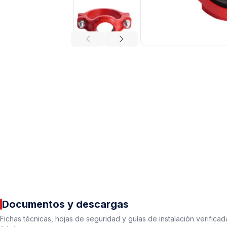
Tuberías y Conexiones
Cobre y Latón
Sistemas Contra Incendio
Acero Galvanizado
CPVC
PVC Hidráulico
Documentos y descargas
Polipropileno PPR
Fichas técnicas, hojas de seguridad y guías de instalación verificad