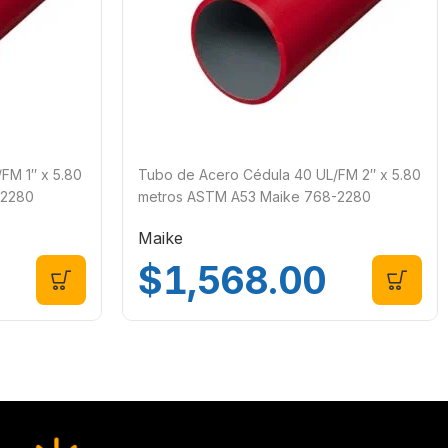
FM 1″ x 5.80
Tubo de Acero Cédula 40 UL/FM 2″ x 5.80
-2280
metros ASTM A53 Maike 768-2280
Maike
$
1,568.00