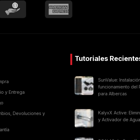
Tutoriales Reciente
SunValue: Instalació
mpra
funcionamiento del 
vio y Entrega
para Albercas
go
KalyxX Active: Elimi
mbios, Devoluciones y
y Activador de Agu
antía