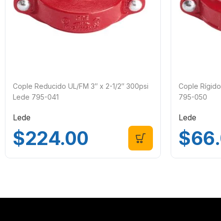
Cople Reducido UL/FM 3″ x 2-1/2″ 300psi
Cople Rígido
Lede 795-041
795-050
Lede
Lede
$
224.00
$
66