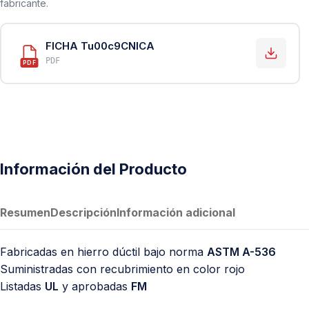
fabricante.
PVC Sanitario
Acero Inoxidable 304
FICHA Tu00c9CNICA
PE-AL-PE (Agua y Gas)
PDF
PDF
Conexiones para Gas
Conexiones para Poliducto y Ma
Polietileno PEAD (Corrugado y Lis
Conexiones Rápidas
Información del Producto
Lavaderos
Tanques Hidroneumáticos
Resumen
Descripción
Información adicional
Fabricadas en hierro dúctil bajo norma
ASTM A-536
Suministradas con recubrimiento en color rojo
Listadas
UL
y aprobadas
FM