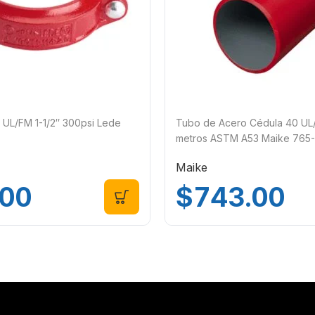
 UL/FM 1-1/2″ 300psi Lede
Tubo de Acero Cédula 40 UL/
metros ASTM A53 Maike 765
Maike
.00
$
743.00