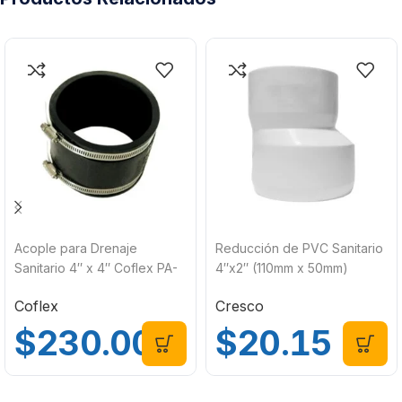
Acople para Drenaje
Reducción de PVC Sanitario
Sanitario 4″ x 4″ Coflex PA-
4″x2″ (110mm x 50mm)
B44
SNL37-420C Cresco
Coflex
Cresco
$
230.00
$
20.15