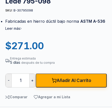
Lede 795-098
B-30795098
SKU:
Fabricadas en hierro dúctil bajo norma
ASTM A-536
Leer más
$
271.00
Entrega estimada
5 días
después de tu compra
-
+
Añadir Al Carrito
Comparar
Agregar a mi Lista