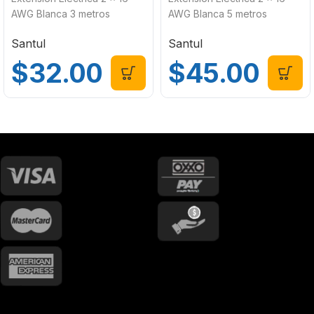
AWG Blanca 3 metros
AWG Blanca 5 metros
Sanelec 2401
Sanelec 2403
Santul
Santul
$
32.00
$
45.00