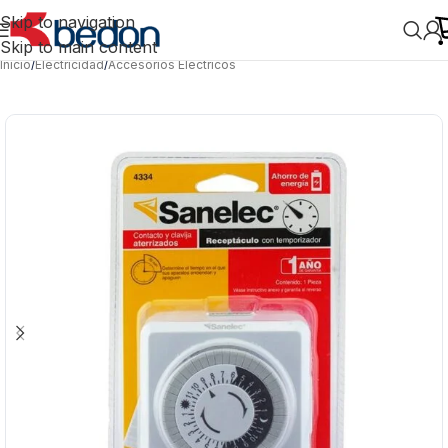
Skip to navigation
Skip to main content
Inicio
/
Electricidad
/
Accesorios Eléctricos