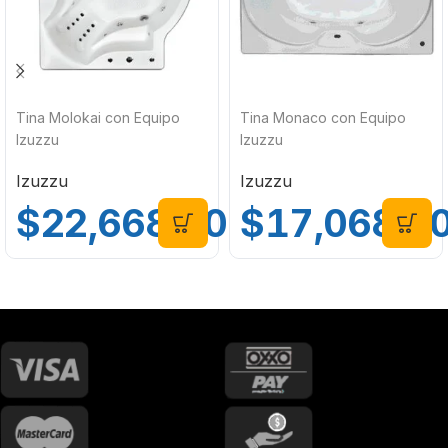
Tina Molokai con Equipo
Tina Monaco con Equipo
Izuzzu
Izuzzu
Izuzzu
Izuzzu
$
22,668.00
$
17,068.0