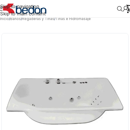
Skip to navigation
Skip to main content
Inicio
/
Baños
/
Regaderas y Tinas
/
Tinas e Hidromasaje