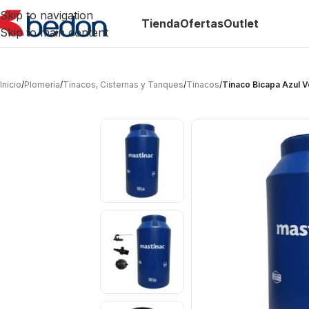
Skip to navigation
Tienda
Ofertas
Outlet
Skip to main content
Inicio
/
Plomería
/
Tinacos, Cisternas y Tanques
/
Tinacos
/
Tinaco Bicapa Azul V