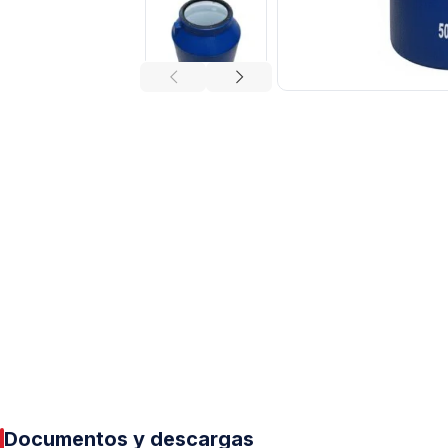
Tuberías y Conexiones
Cobre y Latón
Sistemas Contra Incendio
Acero Galvanizado
CPVC
PVC Hidráulico
Polipropileno PPR
Documentos y descargas