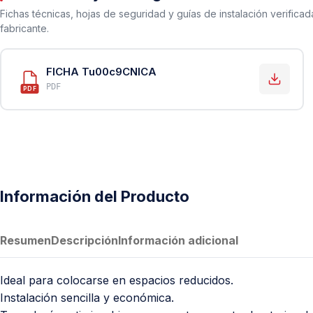
PVC Sanitario
Fichas técnicas, hojas de seguridad y guías de instalación verificad
Acero Inoxidable 304
fabricante.
PE-AL-PE (Agua y Gas)
FICHA Tu00c9CNICA
Conexiones para Gas
PDF
PDF
Conexiones para Poliducto y Ma
Polietileno PEAD (Corrugado y Lis
Conexiones Rápidas
Lavaderos
Información del Producto
Tanques Hidroneumáticos
Resumen
Descripción
Información adicional
Ideal para colocarse en espacios reducidos.
Instalación sencilla y económica.