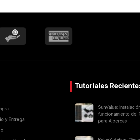
Tutoriales Reciente
SunValue: Instalació
mpra
funcionamiento del 
vio y Entrega
para Albercas
go
KalyxX Active: Elimi