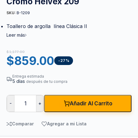
Cromo Helvex 209
B-1209
SKU:
Toallero de argolla línea Clásica II
Leer más
$
1,177.00
$
859.00
-27%
Entrega estimada
5 días
después de tu compra
-
+
Añadir Al Carrito
Comparar
Agregar a mi Lista