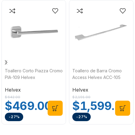
Toallero Corto Piazza Cromo
Toallero de Barra Cromo
PIA-109 Helvex
Access Helvex ACC-105
Helvex
Helvex
$
642.00
$
2,191.00
$
469.00
$
1,599.00
-27%
-27%