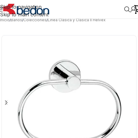
Skip to navigation
Skip to main content
Inicio
/
Baños
/
Colecciones
/
Línea Clásica y Clásica II Helvex