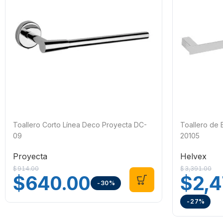
Toallero Corto Línea Deco Proyecta DC-
Toallero de
09
20105
Proyecta
Helvex
$
914.00
$
3,391.00
$
640.00
$
2,4
-30%
-27%