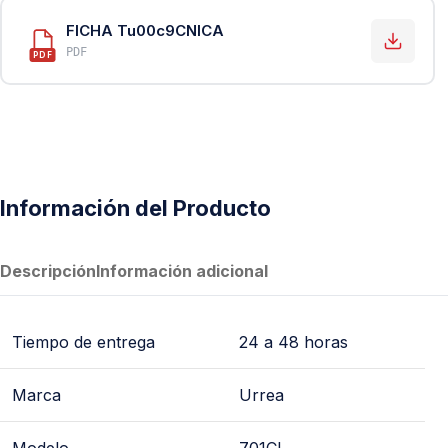
PVC Sanitario
FICHA Tu00c9CNICA
Acero Inoxidable 304
PDF
PDF
PE-AL-PE (Agua y Gas)
Conexiones para Gas
Conexiones para Poliducto y Ma
Polietileno PEAD (Corrugado y Lis
Información del Producto
Conexiones Rápidas
Lavaderos
Descripción
Información adicional
Tanques Hidroneumáticos
Tiempo de entrega
24 a 48 horas
Marca
Urrea