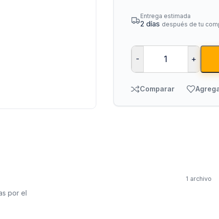
Entrega estimada
2 días
después de tu com
-
+
Comparar
Agrega
Bombas para Agua
Man
Hidroneumáticos y Sistemas de Presión
Para
Centrífugas y Periféricas
Para
Sumergibles para Agua Limpia
Para
Sumergibles para Agua Sucia y Drenaje
Par
1 archivo
Accesorios y Refacciones para Bombas
Par
as por el
Sumergibles para Pozo Profundo
Vál