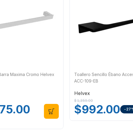
 Barra Maxima Cromo Helvex
Toallero Sencillo Ébano Acce
ACC-109-EB
Helvex
$
1,359.00
75.00
$
992.00
-27