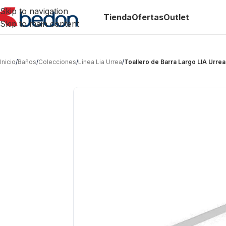
Skip to navigation
Tienda
Ofertas
Outlet
Skip to main content
Inicio
/
Baños
/
Colecciones
/
Línea Lia Urrea
/
Toallero de Barra Largo LIA Urre