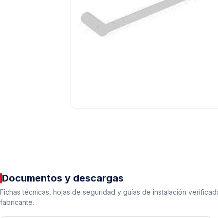
Tuberías y Conexiones
Cobre y Latón
Sistemas Contra Incendio
Acero Galvanizado
CPVC
Documentos y descargas
PVC Hidráulico
Fichas técnicas, hojas de seguridad y guías de instalación verificad
fabricante.
Polipropileno PPR