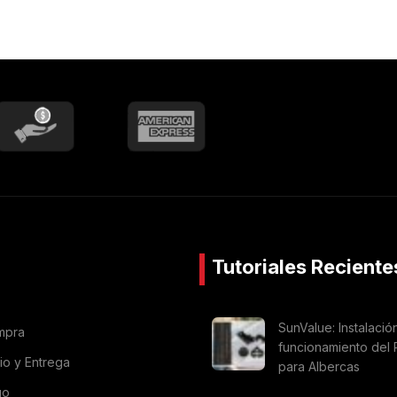
Tutoriales Reciente
SunValue: Instalació
mpra
funcionamiento del 
vio y Entrega
para Albercas
go