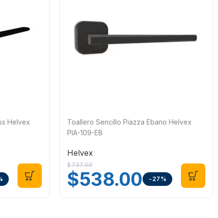
ss Helvex
Toallero Sencillo Piazza Ebano Helvex
PIA-109-EB
Helvex
$
737.00
$
538.00
%
-27%