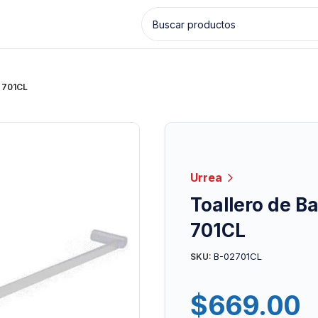
a 701CL
Urrea
Toallero de B
701CL
B-02701CL
SKU:
$
669.00