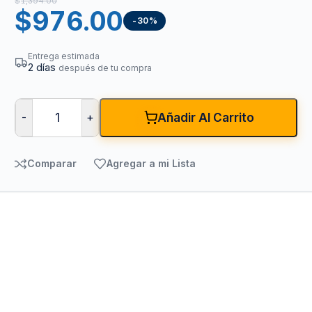
$
1,394.00
$
976.00
-30%
Entrega estimada
2 días
después de tu compra
-
+
Añadir Al Carrito
Comparar
Agregar a mi Lista