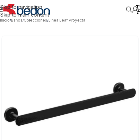
Skip to navigation
Skip to main content
Inicio
/
Baños
/
Colecciones
/
Línea Leaf Proyecta