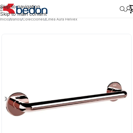
Skip to navigation
Skip to main content
Inicio
/
Baños
/
Colecciones
/
Línea Aura Helvex