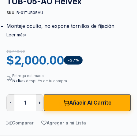
TUB-05-AU Helvex
B-01TUB05AU
SKU:
Montaje oculto, no expone tornillos de fijación
Leer más
$
2,740.00
$
2,000.00
-27%
Entrega estimada
5 días
después de tu compra
-
+
Añadir Al Carrito
Comparar
Agregar a mi Lista