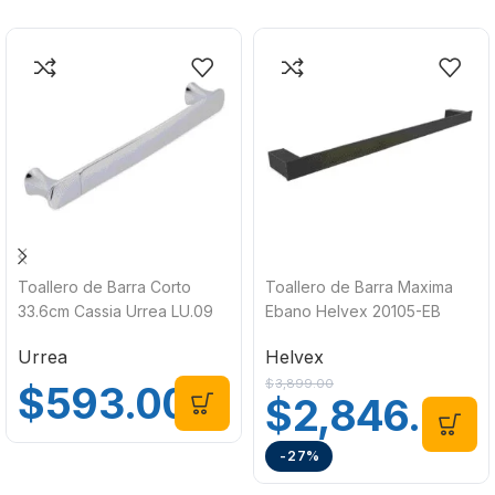
Toallero de Barra Corto
Toallero de Barra Maxima
33.6cm Cassia Urrea LU.09
Ebano Helvex 20105-EB
Urrea
Helvex
$
3,899.00
$
593.00
$
2,846.00
-27%