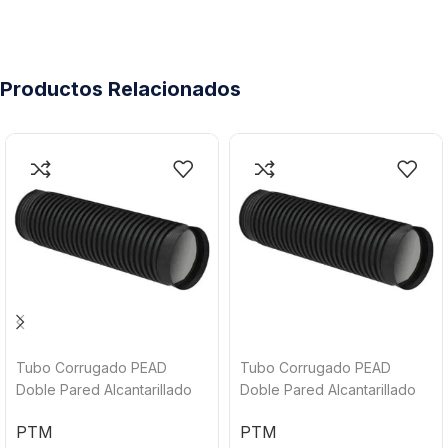
Productos Relacionados
Tubo Corrugado PEAD
Tubo Corrugado PEAD
Doble Pared Alcantarillado
Doble Pared Alcantarillado
Sanitario 15″ x 6.10 ml PT
Sanitario 6″ x 6.10 ml PT
PTM
PTM
CORR®
CORR®