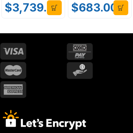
$
3,739.00
$
683.00