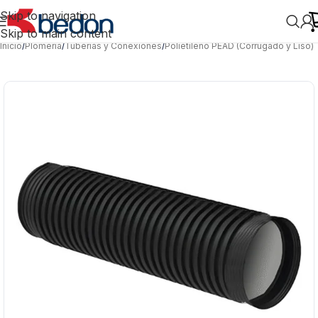
Skip to navigation
Skip to main content
Inicio
/
Plomería
/
Tuberías y Conexiones
/
Polietileno PEAD (Corrugado y Liso)