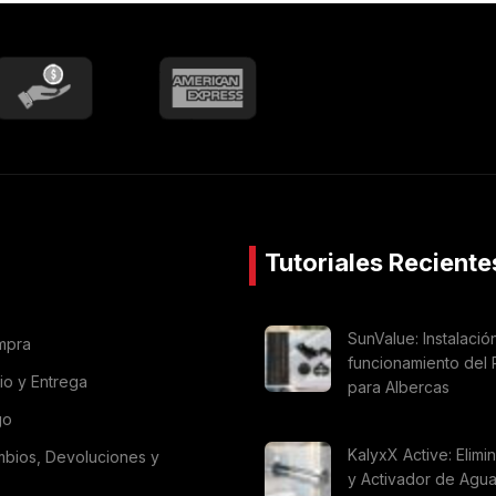
Tutoriales Reciente
SunValue: Instalació
mpra
funcionamiento del 
vio y Entrega
para Albercas
go
KalyxX Active: Elimi
mbios, Devoluciones y
y Activador de Agu