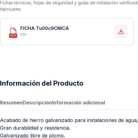
PVC Sanitario
Fichas técnicas, hojas de seguridad y guías de instalación verificad
fabricante.
Acero Inoxidable 304
PE-AL-PE (Agua y Gas)
FICHA Tu00c9CNICA
Conexiones para Gas
PDF
PDF
Conexiones para Poliducto y Ma
Polietileno PEAD (Corrugado y Lis
Conexiones Rápidas
Lavaderos
Información del Producto
Tanques Hidroneumáticos
Resumen
Descripción
Información adicional
Acabado de hierro galvanizado para instalaciones de agua,
Gran durabilidad y resistencia.
Galvanizado libre de plomo.