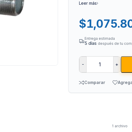
Leer más
$
1,075.8
Entrega estimada
5 días
después de tu com
Bombas para Agua
Man
-
+
Hidroneumáticos y Sistemas de Presión
Para
Comparar
Agrega
Centrífugas y Periféricas
Para
Sumergibles para Agua Limpia
Para
Sumergibles para Agua Sucia y Drenaje
Par
Accesorios y Refacciones para Bombas
Par
Sumergibles para Pozo Profundo
1 archivo
Vál