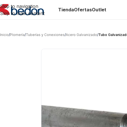
Skip to navigation
Tienda
Ofertas
Outlet
Skip to main content
Inicio
/
Plomería
/
Tuberías y Conexiones
/
Acero Galvanizado
/
Tubo Galvanizado