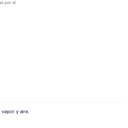
Jet
as por el
Válv
Recirculadoras
Válv
Motobombas
Válv
Accesorios y Conexiones para
Llav
Aparatos
nguera
Llav
Para Fregadero y Lavabo
o)
Med
Para WC
Med
Para Calentador
Med
Para Lavadora y Secadora
Tanques y Cilindros para Gas
Reguladores
 vapor y aire.
Tanques Estacionarios
Cilindros Portátiles