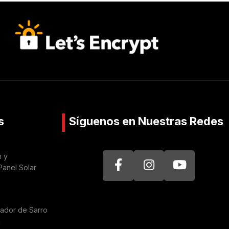
s
Síguenos en Nuestras Redes
n y
Panel Solar
nador de Sarro
a