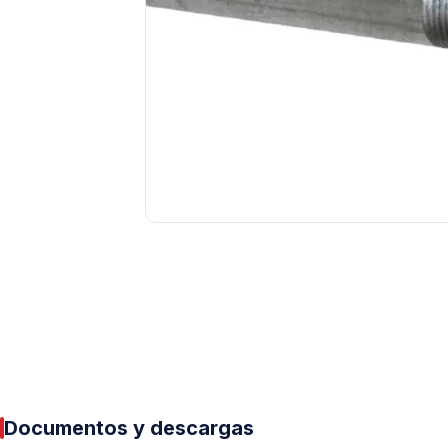
Tuberías y Conexiones
Cobre y Latón
Sistemas Contra Incendio
Acero Galvanizado
CPVC
PVC Hidráulico
Polipropileno PPR
Documentos y descargas