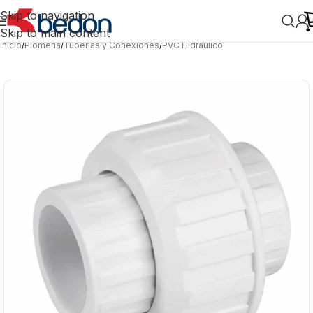
Skip to navigation
Skip to main content
Inicio
/
Plomería
/
Tuberías y Conexiones
/
PVC Hidráulico