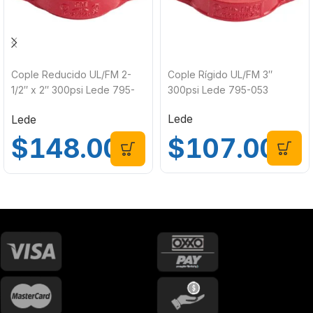
Cople Reducido UL/FM 2-
Cople Rígido UL/FM 3″
1/2″ x 2″ 300psi Lede 795-
300psi Lede 795-053
038
Lede
Lede
$
107.00
$
148.00