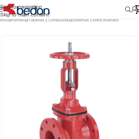
Skip to navigation
Skip to main content
Inicio
/
Plomería
/
Tuberías y Conexiones
/
Sistemas Contra Incendio