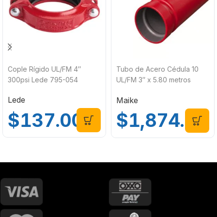
Cople Rígido UL/FM 4″
Tubo de Acero Cédula 10
300psi Lede 795-054
UL/FM 3″ x 5.80 metros
ASTM A795 Maike 780-
Lede
Maike
2280
$
137.00
$
1,874.00