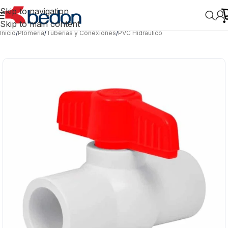
Skip to navigation
Skip to main content
Inicio
/
Plomería
/
Tuberías y Conexiones
/
PVC Hidráulico