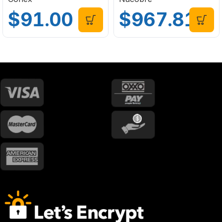
$
91.00
$
967.81