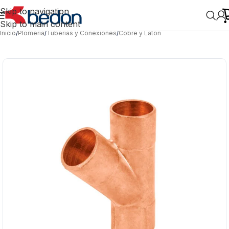
Skip to navigation
Skip to main content
Inicio
/
Plomería
/
Tuberías y Conexiones
/
Cobre y Latón