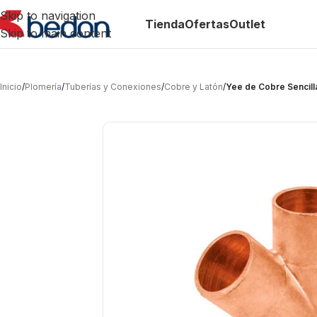
Skip to navigation
Tienda
Ofertas
Outlet
Skip to main content
Inicio
/
Plomería
/
Tuberías y Conexiones
/
Cobre y Latón
/
Yee de Cobre Sencil