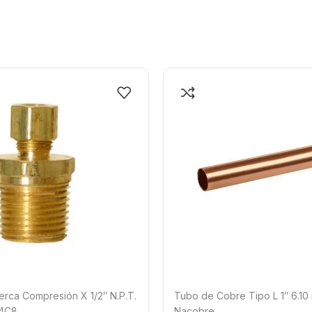
uerca Compresión X 1/2″ N.P.T.
Tubo de Cobre Tipo L 1″ 6.10
-4C8
Nacobre