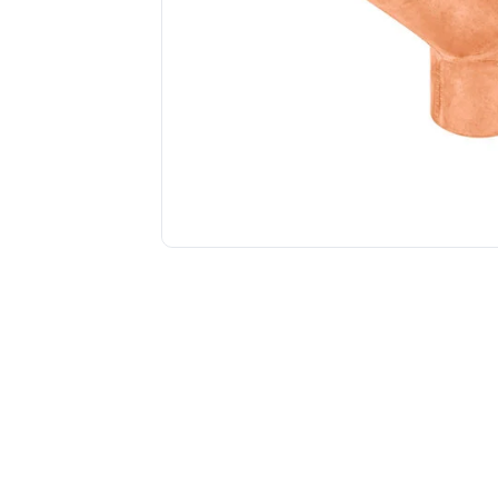
Tuberías y Conexiones
Cobre y Latón
Sistemas Contra Incendio
Acero Galvanizado
CPVC
PVC Hidráulico
Polipropileno PPR