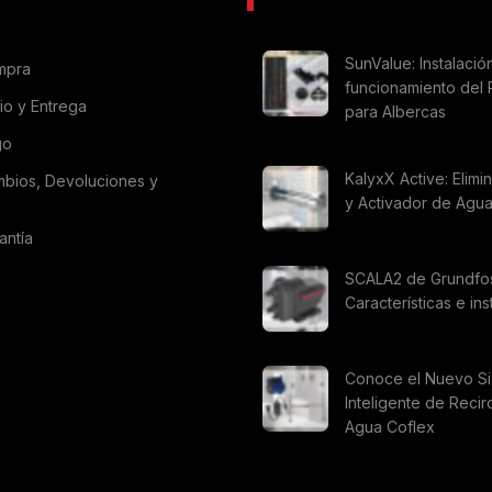
SunValue: Instalació
mpra
funcionamiento del 
vio y Entrega
para Albercas
go
KalyxX Active: Elimi
mbios, Devoluciones y
y Activador de Agu
antía
SCALA2 de Grundfo
Características e ins
Conoce el Nuevo S
Inteligente de Recir
Agua Coflex