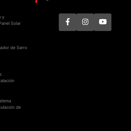
n y
Panel Solar
nador de Sarro
a
s:
talación
istema
culación de