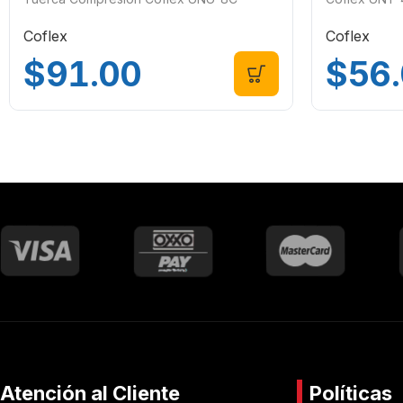
Coflex
Coflex
$
91.00
$
56
Atención al Cliente
Políticas