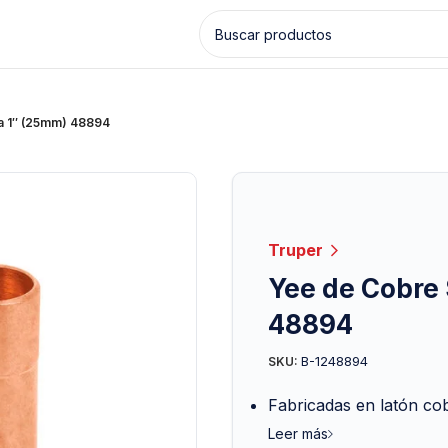
la 1″ (25mm) 48894
Truper
Yee de Cobre 
48894
B-1248894
SKU:
Fabricadas en latón co
Leer más