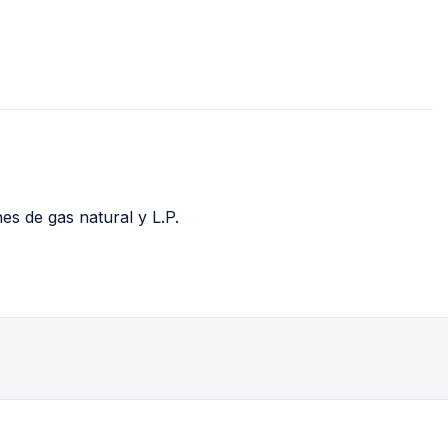
Jet
Válv
Recirculadoras
Válv
Motobombas
Válv
Accesorios y Conexiones para
Llav
Aparatos
nguera
Llav
Para Fregadero y Lavabo
o)
Med
Para WC
es de gas natural y L.P.
Med
Para Calentador
Med
Para Lavadora y Secadora
Tanques y Cilindros para Gas
Reguladores
Tanques Estacionarios
Cilindros Portátiles