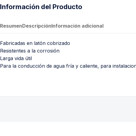
PVC Sanitario
Información del Producto
Acero Inoxidable 304
PE-AL-PE (Agua y Gas)
Resumen
Descripción
Información adicional
Conexiones para Gas
Fabricadas en latón cobrizado
Conexiones para Poliducto y Ma
Resistentes a la corrosión
Polietileno PEAD (Corrugado y Lis
Larga vida útil
Conexiones Rápidas
Para la conducción de agua fría y caliente, para instalacion
Lavaderos
Tanques Hidroneumáticos