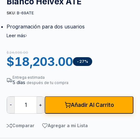
Blanco Helvex ATE
B-69ATE
SKU:
Programación para dos usuarios
Leer más
$
24,936.00
$
18,203.00
-27%
Entrega estimada
5 días
después de tu compra
-
+
Añadir Al Carrito
Comparar
Agregar a mi Lista