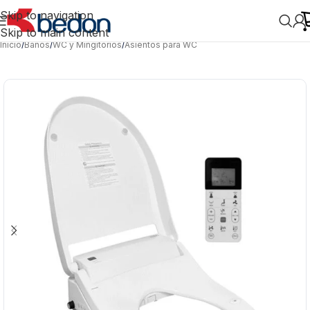
Skip to navigation
Skip to main content
Inicio
/
Baños
/
WC y Mingitorios
/
Asientos para WC