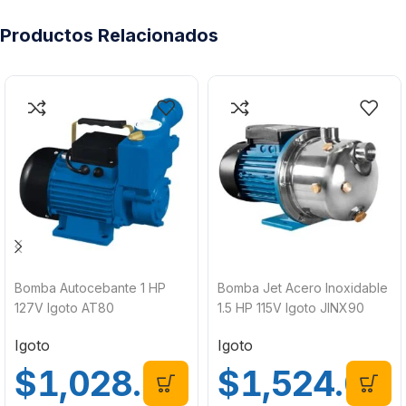
Productos Relacionados
Bomba Autocebante 1 HP
Bomba Jet Acero Inoxidable
127V Igoto AT80
1.5 HP 115V Igoto JINX90
Igoto
Igoto
$
1,028.00
$
1,524.00