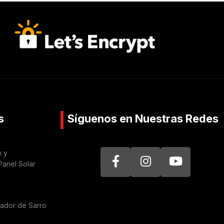
s
Síguenos en Nuestras Redes
n y
Panel Solar
nador de Sarro
a