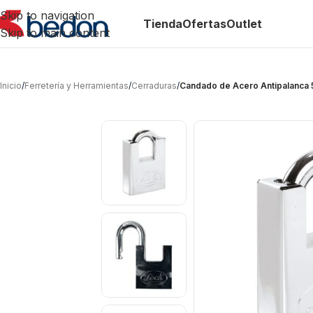
Skip to navigation
Tienda
Ofertas
Outlet
Skip to main content
Inicio
/
Ferretería y Herramientas
/
Cerraduras
/
Candado de Acero Antipalanc