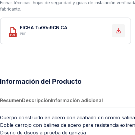
PVC Sanitario
Fichas técnicas, hojas de seguridad y guías de instalación verificad
fabricante.
Acero Inoxidable 304
PE-AL-PE (Agua y Gas)
FICHA Tu00c9CNICA
Conexiones para Gas
PDF
PDF
Conexiones para Poliducto y Ma
Polietileno PEAD (Corrugado y Lis
Conexiones Rápidas
Lavaderos
Información del Producto
Tanques Hidroneumáticos
Resumen
Descripción
Información adicional
Cuerpo construido en acero con acabado en cromo satinado
Doble cerrojo con balines de acero para resistencia extre
Diseño de discos a prueba de ganzúa