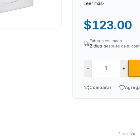
Leer más
$
123.00
Entrega estimada
2 días
después de tu com
Bombas para Agua
Man
-
+
Hidroneumáticos y Sistemas de Presión
Para
Comparar
Agrega
Centrífugas y Periféricas
Para
Sumergibles para Agua Limpia
Para
Sumergibles para Agua Sucia y Drenaje
Par
Accesorios y Refacciones para Bombas
Par
Sumergibles para Pozo Profundo
1 archivo
Vál