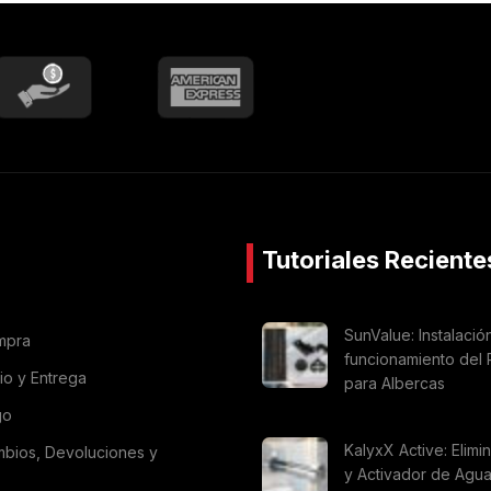
Tutoriales Reciente
SunValue: Instalació
mpra
funcionamiento del 
vio y Entrega
para Albercas
go
KalyxX Active: Elimi
mbios, Devoluciones y
y Activador de Agu