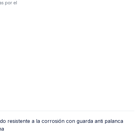
Jet
as por el
Válv
Recirculadoras
Válv
Motobombas
Válv
Accesorios y Conexiones para
Llav
Aparatos
nguera
Llav
Para Fregadero y Lavabo
o)
Med
Para WC
Med
Para Calentador
Med
Para Lavadora y Secadora
Tanques y Cilindros para Gas
Reguladores
 resistente a la corrosión con guarda anti palanca
Tanques Estacionarios
ma
Cilindros Portátiles