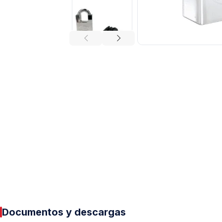
Tuberías y Conexiones
Cobre y Latón
Sistemas Contra Incendio
Acero Galvanizado
CPVC
PVC Hidráulico
Polipropileno PPR
Documentos y descargas