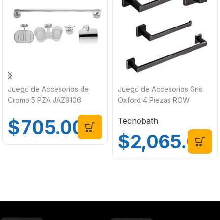
Juego de Accesorios de
Juego de Accesorios Gris
Cromo 5 PZA JAZ9106
Oxford 4 Piezas ROW
Tecnobath TB42.030GM
$
705.00
Tecnobath
$
2,065.00