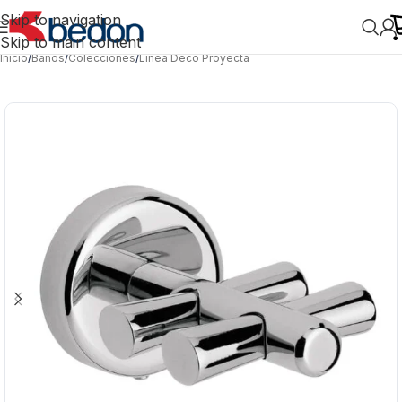
Skip to navigation
Skip to main content
Inicio
/
Baños
/
Colecciones
/
Línea Deco Proyecta