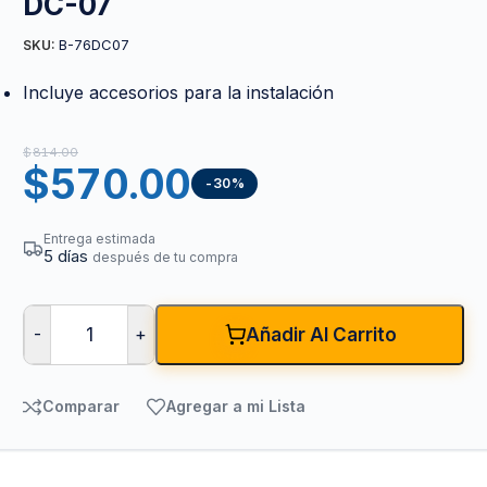
DC-07
B-76DC07
SKU:
Incluye accesorios para la instalación
$
814.00
$
570.00
-30%
Entrega estimada
5 días
después de tu compra
-
+
Añadir Al Carrito
Comparar
Agregar a mi Lista