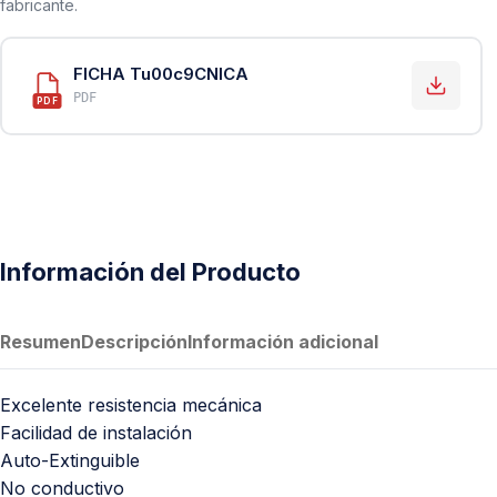
fabricante.
PVC Sanitario
Acero Inoxidable 304
FICHA Tu00c9CNICA
PE-AL-PE (Agua y Gas)
PDF
PDF
Conexiones para Gas
Conexiones para Poliducto y Ma
Polietileno PEAD (Corrugado y Lis
Conexiones Rápidas
Información del Producto
Lavaderos
Tanques Hidroneumáticos
Resumen
Descripción
Información adicional
Excelente resistencia mecánica
Facilidad de instalación
Auto-Extinguible
No conductivo