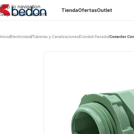
Skip to navigation
Tienda
Ofertas
Outlet
Skip to main content
Inicio
/
Electricidad
/
Tuberías y Canalizaciones
/
Conduit Pesado
/
Conector Con