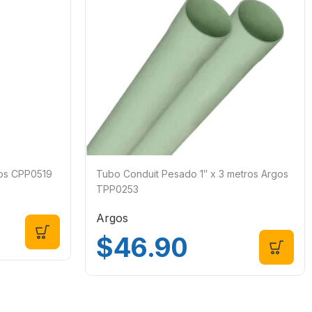
gos CPP0519
Tubo Conduit Pesado 1″ x 3 metros Argos
TPP0253
Argos
$
46.90