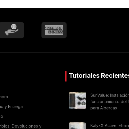
Tutoriales Reciente
SunValue: Instalació
mpra
funcionamiento del 
vio y Entrega
para Albercas
go
KalyxX Active: Elimi
mbios, Devoluciones y