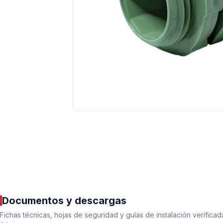
Tuberías y Conexiones
Cobre y Latón
Sistemas Contra Incendio
Acero Galvanizado
CPVC
PVC Hidráulico
Documentos y descargas
Polipropileno PPR
Fichas técnicas, hojas de seguridad y guías de instalación verificad