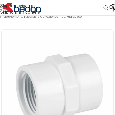
Skip to navigation
Skip to main content
Inicio
/
Plomería
/
Tuberías y Conexiones
/
PVC Hidráulico