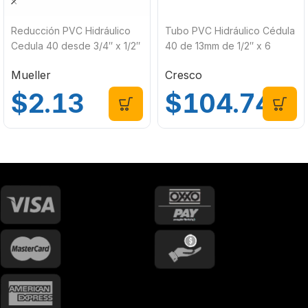
Reducción PVC Hidráulico
Tubo PVC Hidráulico Cédula
Cedula 40 desde 3/4″ x 1/2″
40 de 13mm de 1/2″ x 6
Mueller 437-101C
metros 42.1 kg/cm2 Cresco
Mueller
Cresco
$
2.13
$
104.74