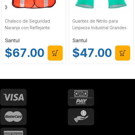
Chaleco de Seguridad
Guantes de Nitrilo para
Naranja con Reflejante
Limpieza Industrial Grandes
Santul 8898
Santul 8858
Santul
Santul
$
67.00
$
47.00