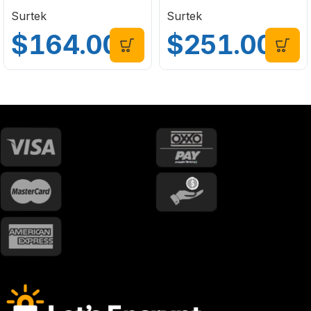
Bolsas Surtek 137496
137592
Surtek
Surtek
$
164.00
$
251.00