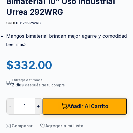
Bimaterial 10″ Uso Industrial
Urrea 292WRG
B-67292WRG
SKU:
Mangos bimaterial brindan mejor agarre y comodidad
Leer más
$
332.00
Entrega estimada
2 días
después de tu compra
-
+
Añadir Al Carrito
Comparar
Agregar a mi Lista