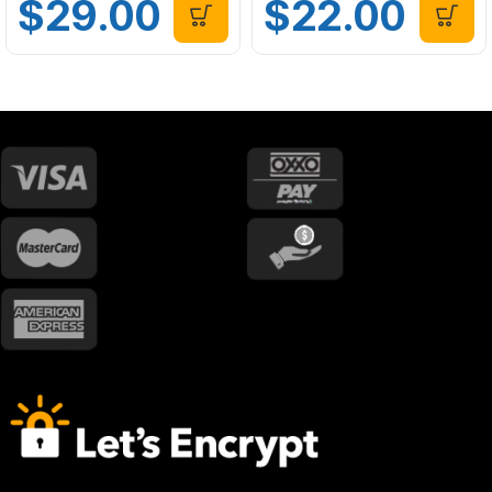
$
29.00
$
22.00