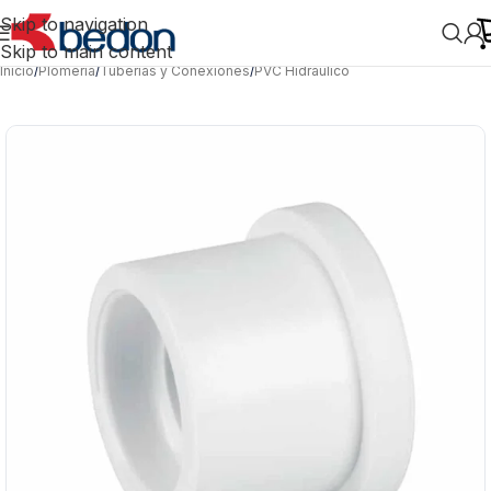
Skip to navigation
Skip to main content
Inicio
/
Plomería
/
Tuberías y Conexiones
/
PVC Hidráulico