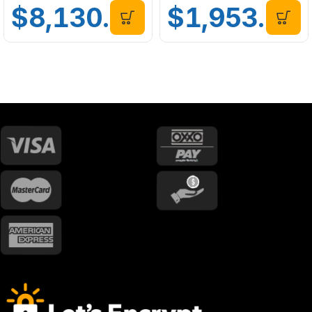
$
8,130.00
$
1,953.00