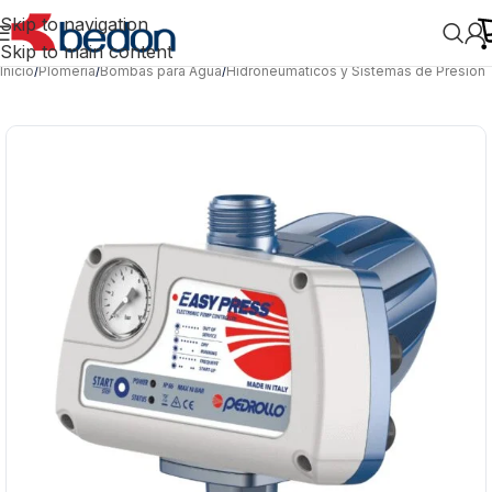
Skip to navigation
Skip to main content
Inicio
/
Plomería
/
Bombas para Agua
/
Hidroneumáticos y Sistemas de Presión