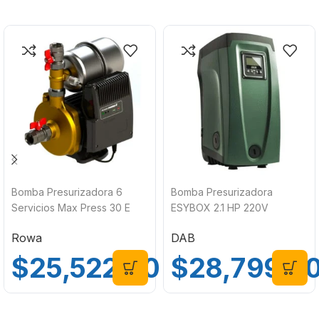
Bomba Presurizadora 6
Bomba Presurizadora
Servicios Max Press 30 E
ESYBOX 2.1 HP 220V
Rowa
Wireless DAB 60212674
Rowa
DAB
$
25,522.00
$
28,799.0