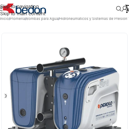
Skip to navigation
Skip to main content
Inicio
/
Plomería
/
Bombas para Agua
/
Hidroneumáticos y Sistemas de Presión