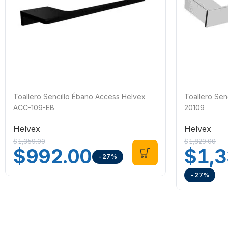
Toallero Sencillo Ébano Access Helvex
Toallero Sen
ACC-109-EB
20109
Helvex
Helvex
$
1,359.00
$
1,829.00
$
992.00
$
1,
-27%
-27%