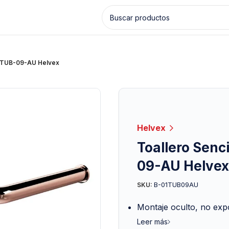
ra TUB-09-AU Helvex
Helvex
Toallero Senc
09-AU Helvex
B-01TUB09AU
SKU:
Montaje oculto, no expon
Leer más