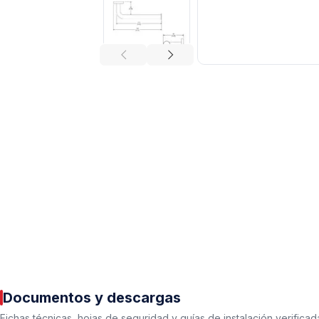
Tuberías y Conexiones
Cobre y Latón
Sistemas Contra Incendio
Acero Galvanizado
CPVC
PVC Hidráulico
Documentos y descargas
Polipropileno PPR
Fichas técnicas, hojas de seguridad y guías de instalación verificad