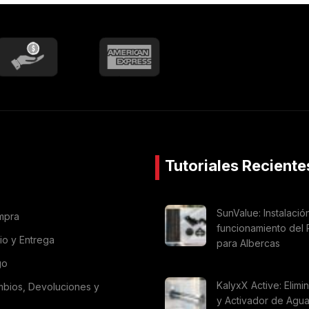
Tutoriales Reciente
SunValue: Instalació
mpra
funcionamiento del 
vio y Entrega
para Albercas
go
KalyxX Active: Elimi
mbios, Devoluciones y
y Activador de Agu