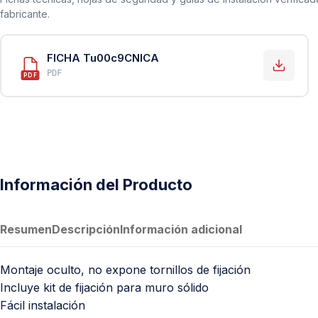
PVC Sanitario
fabricante.
Acero Inoxidable 304
PE-AL-PE (Agua y Gas)
FICHA Tu00c9CNICA
PDF
Conexiones para Gas
PDF
Conexiones para Poliducto y Ma
Polietileno PEAD (Corrugado y Lis
Conexiones Rápidas
Lavaderos
Información del Producto
Tanques Hidroneumáticos
Resumen
Descripción
Información adicional
Montaje oculto, no expone tornillos de fijación
Incluye kit de fijación para muro sólido
Fácil instalación