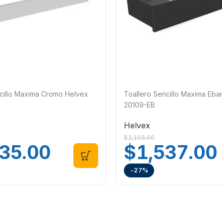
cillo Maxima Cromo Helvex
Toallero Sencillo Maxima Eb
20109-EB
Helvex
$
2,105.00
335.00
$
1,537.00
-27%