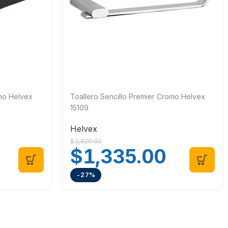
ano Helvex
Toallero Sencillo Premier Cromo Helvex
15109
Helvex
$
1,829.00
$
1,335.00
-27%