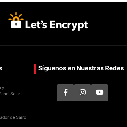
s
Síguenos en Nuestras Redes
n y
Panel Solar
nador de Sarro
a