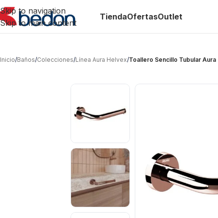
Skip to navigation
Tienda
Ofertas
Outlet
Skip to main content
Inicio
/
Baños
/
Colecciones
/
Línea Aura Helvex
/
Toallero Sencillo Tubular Au