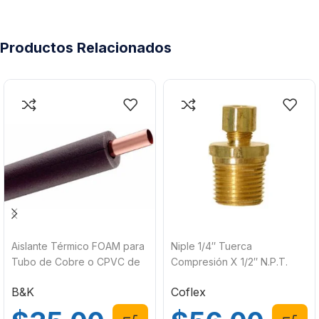
Productos Relacionados
Aislante Térmico FOAM para
Niple 1/4″ Tuerca
Tubo de Cobre o CPVC de
Compresión X 1/2″ N.P.T.
1/2″ x 3/8″ x 1.83 metros (6
Coflex UNT-4C8
B&K
Coflex
pies) ES66751