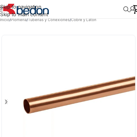
Skip to navigation
Skip to main content
Inicio
/
Plomería
/
Tuberías y Conexiones
/
Cobre y Latón