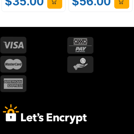
$
35.00
$
56.00