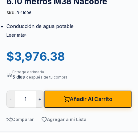
6.10 metros M38 Nacobre
B-11006
SKU:
Conducción de agua potable
Leer más
$
3,976.38
Entrega estimada
5 días
después de tu compra
-
+
Añadir Al Carrito
Comparar
Agregar a mi Lista