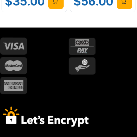
$
35.00
$
56.00