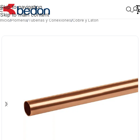
Skip to navigation
Skip to main content
Inicio
/
Plomería
/
Tuberías y Conexiones
/
Cobre y Latón