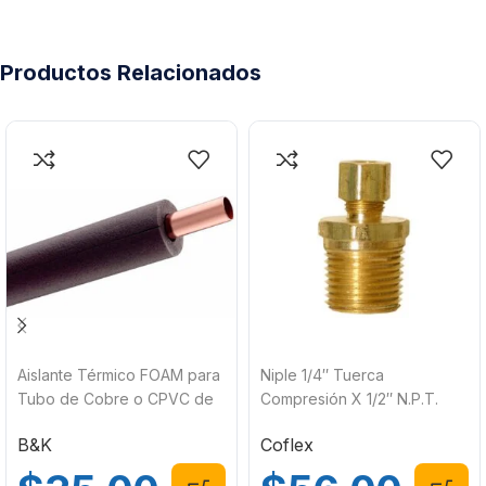
Productos Relacionados
Aislante Térmico FOAM para
Niple 1/4″ Tuerca
Tubo de Cobre o CPVC de
Compresión X 1/2″ N.P.T.
1/2″ x 3/8″ x 1.83 metros (6
Coflex UNT-4C8
B&K
Coflex
pies) ES66751