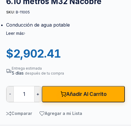
6.10 metros M32 Nacobre
B-11005
SKU:
Conducción de agua potable
Leer más
$
2,902.41
Entrega estimada
5 días
después de tu compra
-
+
Añadir Al Carrito
Comparar
Agregar a mi Lista